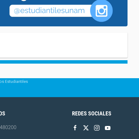
os Estudiantiles
OS
REDES SOCIALES
4480200