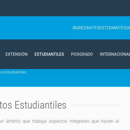
INGRESANTES
ESTUDIANTES
G
EXTENSIÓN
ESTUDIANTILES
POSGRADO
INTERNACIONA
os Estudiantiles
tos Estudiantiles
 un ámbito que trabaja aspectos integrales que hacen al