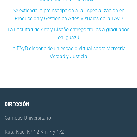
Se extiende la preinscripción a la Especialización en
Producción y Gestión en Artes Visuales de la FAyD
La Facultad de Arte y Diseño entregó títulos a graduados
en Iguazú
La FAyD dispone de un espacio virtual sobre Memoria,
Verdad y Justicia
DIRECCIÓN
Campus Universitario
Ruta Nac. Nº 12 Km 7 y 1/2